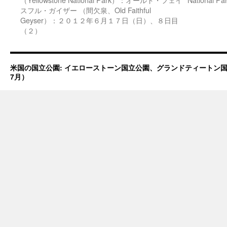
スフル・ガイザー （間欠泉、Old Faithful
Geyser）：２０１２年６月１７日（日）、８日目
（２）
米国の国立公園: イエローストーン国立公園、グランドティートン国立
7月）