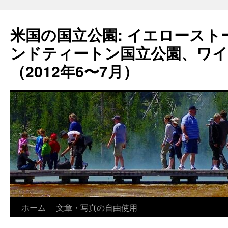
コ
ン
米国の国立公園: イエロース
テ
ン
ンドティートン国立公園、ワイ
ツ
へ
（2012年6〜7月）
ス
キ
ッ
プ
ホーム
文章・写真の自由使用