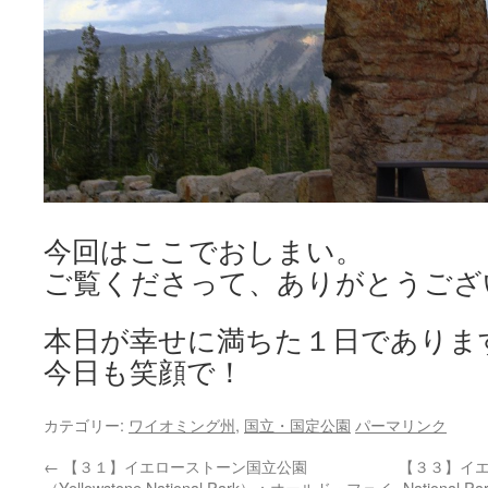
今回はここでおしまい。
ご覧くださって、ありがとうござ
本日が幸せに満ちた１日でありま
今日も笑顔で！
カテゴリー:
ワイオミング州
,
国立・国定公園
パーマリンク
←
【３１】イエローストーン国立公園
【３３】イエロ
（Yellowstone National Park）：オールド・フェイ
Nationa