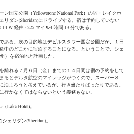
園（Yellowstone National Park）の宿・レイクホ
ダン(Sheridan)にドライブする。宿は予約していない
W 経由 · 225 マイル4 時間 13 分である。
である。次の目的地はデビルスタワー国定公園だが、１日
途中のどこかに宿泊することになる。ということで、シェ
ミング州）を宿泊地と計画した。
を離れる７月６日（金）までの１４日間は宿の予約をして
まるとデルタ航空のマイレッジがつくので、スーパー８
ys Inn)に泊まろうと考えているが、行き当たりばったりである。
に行かなくてはならないという義務もない。
ke Hotel)。
リダン(Sheridan)。