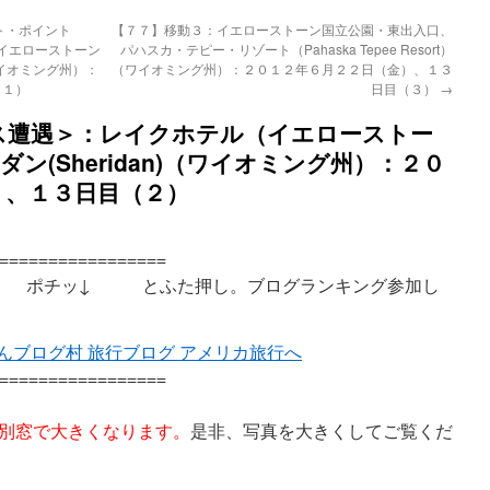
ト・ポイント
【７７】移動３：イエローストーン国立公園・東出入口、
ル（イエローストーン
パハスカ・テピー・リゾート（Pahaska Tepee Resort）
（ワイオミング州）：
（ワイオミング州）：２０１２年６月２２日（金）、１３
（１）
日目（３）
→
ス遭遇＞：レイクホテル（イエローストー
ダン(Sheridan)（ワイオミング州）：２０
）、１３日目（２）
=================
ッ↓ とふた押し。ブログランキング参加し
=================
別窓で大きくなります。
是非、写真を大きくしてご覧くだ