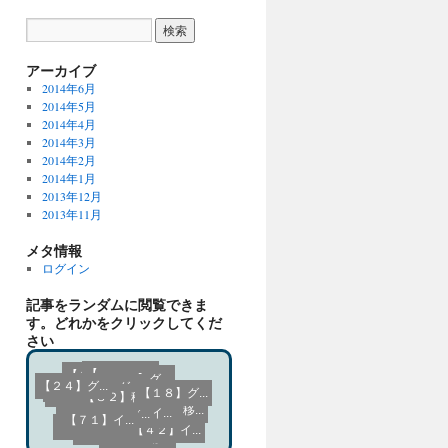
アーカイブ
2014年6月
2014年5月
2014年4月
2014年3月
2014年2月
2014年1月
2013年12月
2013年11月
メタ情報
ログイン
記事をランダムに閲覧できま
す。どれかをクリックしてくだ
さい
【４８】イ...
【１８】グ...
【７９】移...
【５】ソル...
【８８】移...
【２３】グ...
【２５】グ...
【２４】グ...
【１２】ジ...
【５５】イ...
【９４】デ...
【５０】イ...
【４２】イ...
【１４】ジ...
【２７】グ...
【３９】イ...
【６】ソル...
【７１】イ...
【５２】イ...
【１５】グ...
【８２】移...
【４７】イ...
【９１】デ...
【３０】グ...
【５３】イ...