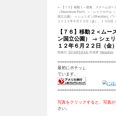
←
【７５】移動１＜朝食、スチームボー
（Steamboat Point）＞：レイクホテ
国立公園） → シェリダン(Sheridan)
２０１２年６月２２日（金）、１３日目
【７６】移動２＜ムー
ン国立公園） → シェリ
１２年６月２２日（金
投稿日:
2014年5月4日
作成者:
MasaKay
=========================
最初にポチッ↓、 ポチ
ています。
=========================
写真をクリックすると、写真が
さい。