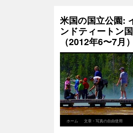
コ
ン
米国の国立公園:
テ
ン
ンドティートン国
ツ
へ
（2012年6〜7月
ス
キ
ッ
プ
ホーム
文章・写真の自由使用