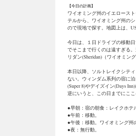
【今日の計画】
ワイオミング州のイエローストーン国立公
テルから、ワイオミング州のシェリ
ので現地で探す。地図上は、US-14 
今日は、１日ドライブの移動日
でそこまで行くのは遠すぎる。
リダン(Sheridan)（ワイオ
本日以降、ソルトレイクシティ
ない。ウィンダム系列の宿に泊
(Super 8)やデイズイン(Da
逆にいうと、この日までにここ
●早朝：宿の朝食：レイクホテル（La
●午前：移動。
●午後：移動。ワイオミング州のシェ
●夜：無行動。