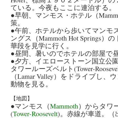
ている。今夜もここに連泊する。
●早朝、マンモス・ホテル（Mammot
策。
●午前、ホテルから歩いてマンモ
ングス（Mammoth Hot Sprin
華段を見学に行く。
●昼間、暑いのでホテルの部屋で
●夕方、イエローストーン国立公
タワールーズベルト(Tower-Roosev
（Lamar Valley）をドライブ
動物を見る。
【地図】
●マンモス（
Mammoth
）からタワ
(
Tower-Roosevelt
)。赤線が車道。（