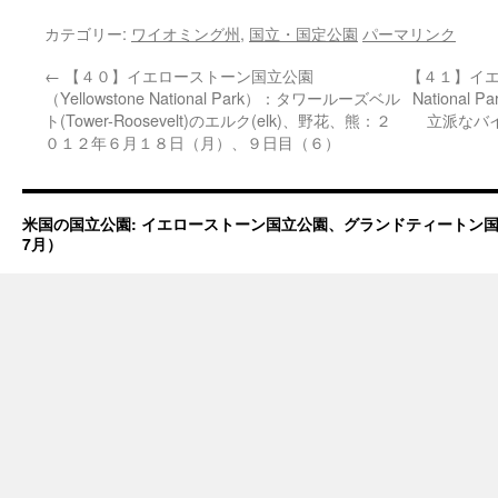
カテゴリー:
ワイオミング州
,
国立・国定公園
パーマリンク
←
【４０】イエローストーン国立公園
【４１】イエロ
（Yellowstone National Park）：タワールーズベル
National
ト(Tower-Roosevelt)のエルク(elk)、野花、熊：２
立派なバイ
０１２年６月１８日（月）、９日目（６）
米国の国立公園: イエローストーン国立公園、グランドティートン国立
7月）