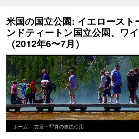
コ
ン
米国の国立公園: イエロース
テ
ン
ンドティートン国立公園、ワイ
ツ
へ
（2012年6〜7月）
ス
キ
ッ
プ
ホーム
文章・写真の自由使用