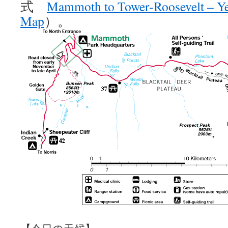
式
Mammoth to Tower-Roosevelt – Ye
Map
）。